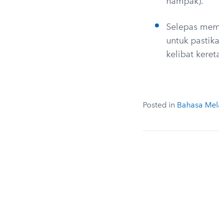
nampak).
Selepas memb
untuk pastik
kelibat keret
Posted in
Bahasa Mel