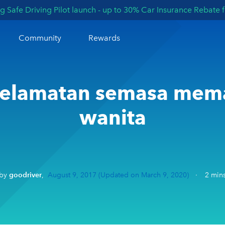
afe Driving Pilot launch - up to 30% Car Insurance Rebate fo
Community
Rewards
eselamatan semasa mem
wanita
by
goodriver
,
August 9, 2017
(Updated on March 9, 2020)
·
2
mins