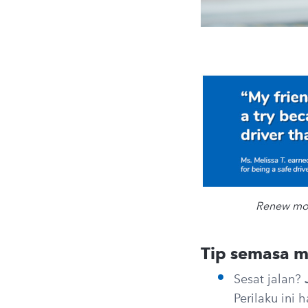
Renew moto
Tip semasa 
Sesat jalan?
Perilaku ini