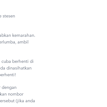
e stesen
abkan kemarahan.
rlumba, ambil
cuba berhenti di
da dinasihatkan
berhenti!
r dengan
tkan nombor
ersebut (jika anda