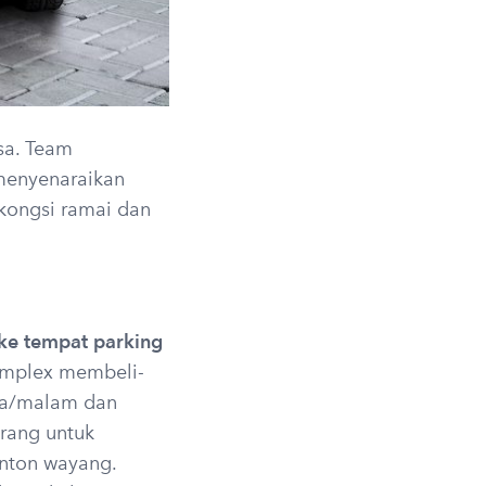
sa. Team
 menyenaraikan
ikongsi ramai dan
 ke tempat parking
omplex membeli-
rja/malam dan
orang untuk
nton wayang.