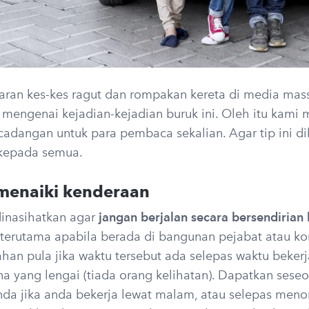
aran kes-kes ragut dan rompakan kereta di media mas
 mengenai kejadian-kejadian buruk ini. Oleh itu kami
cadangan untuk para pembaca sekalian. Agar tip ini d
kepada semua.
menaiki kenderaan
dinasihatkan agar
jangan berjalan secara bersendirian
terutama apabila berada di bangunan pejabat atau k
han pula jika waktu tersebut ada selepas waktu beke
a yang lengai (tiada orang kelihatan). Dapatkan sese
a jika anda bekerja lewat malam, atau selepas meno