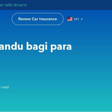
r safe drivers!
Renew Car Insurance
MY
andu bagi para
 read