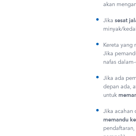
akan mengam
Jika
sesat ja
minyak/kedai
Kereta yang
Jika pemand
nafas dalam-
Jika ada pe
depan ada, a
untuk
memand
Jika acahan 
memandu ke a
pendaftaran,