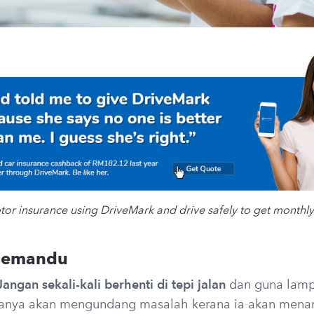
r insurance using DriveMark and drive safely to get monthl
memandu
Jangan sekali-kali berhenti di tepi jalan
dan guna lamp
 hanya akan mengundang masalah kerana ia akan menar