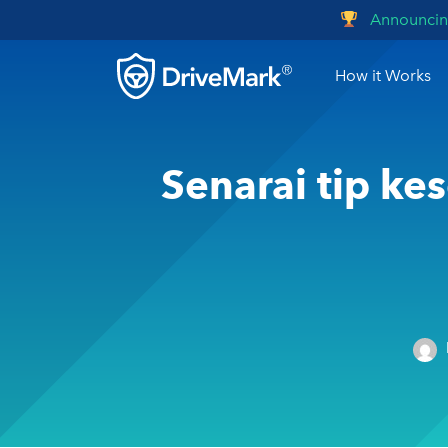
Announcing S
How it Works
Senarai tip k